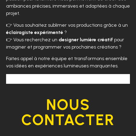
ambiances précises, immersives et adaptées à chaque
projet.
👉 Vous souhaitez sublimer vos productions grâce à un
éclairagiste expérimenté
?
👉 Vous recherchez un
designer lumière créatif
pour
imaginer et programmer vos prochaines créations ?
Faites appel à notre équipe et transformons ensemble
vos idées en expériences lumineuses marquantes.
2023 - les 100 ans des 24H du
CIRQUE PHENIX
CQLP
CIRQUE PHENIX
2023 - Cirque Phénix
CQLP ayrton
2023 - Hangar Y
2023 - Wissous
2023 - Hangar Y
LUEURS de mantes
2023 - LO2S
Mans
2023 - LO2S
2023 - LO2S
2023 - Salle Pleyel
2023 -Salle Saint Ex
2023 - Stade du Moustoir
NOUS
CONTACTER