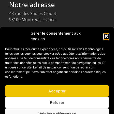
Notre adresse
43 rue des Saules Clouet
93100 Montreuil, France
Gérer le consentement aux
Restons en contact
cookies
m@m-light.fr
Pour offrir les meilleures expériences, nous utilisons des technologies
01 48 34 87 99
telles que les cookies pour stocker et/ou accéder aux informations des
appareils. Le fait de consentir à ces technologies nous permettra de
traiter des données telles que le comportement de navigation ou les ID
Horaires d'ouverture
uniques sur ce site. Le fait de ne pas consentir ou de retirer son
consentement peut avoir un effet négatif sur certaines caractéristiques
Lundi au Vendredi: 9h-18h
et fonctions.
Accepter
Refuser
Voir les préférences